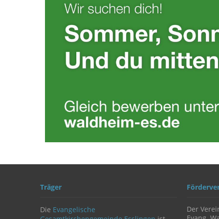
Träger
Förderve
Der Verei
Die
Evangelische
Evang. Wa
Gesamtkirchengemeinde Esslingen
ist