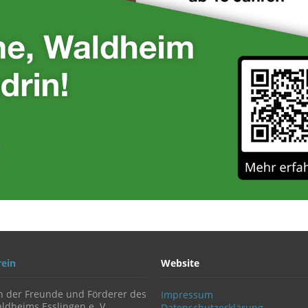
rein
Website
n der Freunde und Förderer des
Impressum
ldheims Esslingen e. V.
Datenschutzerklärung