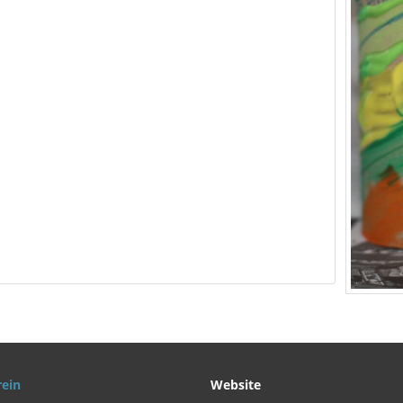
rein
Website