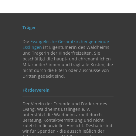
Träger
Die
Evangelische Gesamtkirchengemeinde
Esslingen
ist Eigentümerin des Waldheims
und Trägerin der Kinderfreizeiten. Sie
beschäftigt die haupt- und ehrenamtlichen
Mitarbeiter/-innen und trägt alle Kosten, die
nicht durch die Eltern oder Zuschüsse von
Dritten gedeckt sind.
Förderverein
Der Verein der Freunde und Förderer des
Evang. Waldheims Esslingen e. V.
unterstützt die Waldheim-arbeit durch
Beratung, Kontaktvermittlung und nicht
zuletzt in finanzieller Hinsicht. Deshalb sind
wir für Spenden - die ausschließlich der