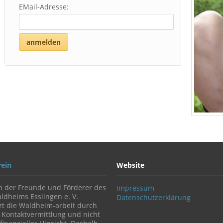
EMail-Adresse:
anmelden
rein
Website
n der Freunde und Förderer des
Impressum
ldheims Esslingen e. V.
Datenschutzerklärung
zt die Waldheim-arbeit durch
 Kontaktvermittlung und nicht