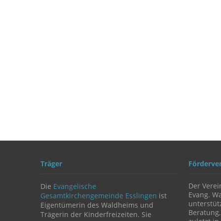
Träger
Förderve
Der Verei
Die
Evangelische
Evang. Wa
Gesamtkirchengemeinde Esslingen
ist
unterstüt
Eigentümerin des Waldheims und
Beratung,
Trägerin der Kinderfreizeiten. Sie