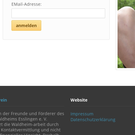
EMail-Adresse:
anmelden
rein
Website
n der Freunde und Förderer des
Impressum
ldheims Esslingen e. V.
Datenschutzerklärung
zt die Waldheim-arbeit durch
 Kontaktvermittlung und nicht