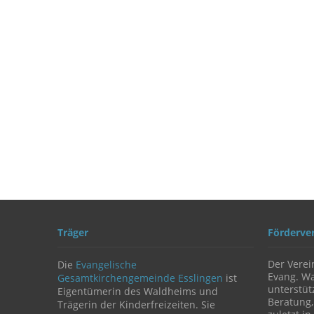
Träger
Förderve
Der Verei
Die
Evangelische
Evang. Wa
Gesamtkirchengemeinde Esslingen
ist
unterstüt
Eigentümerin des Waldheims und
Beratung,
Trägerin der Kinderfreizeiten. Sie