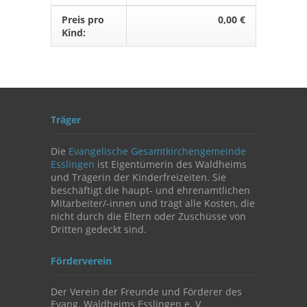
Preis pro
0,00 €
Kind:
Träger
Die
Evangelische Gesamtkirchengemeinde
Esslingen
ist Eigentümerin des Waldheims
und Trägerin der Kinderfreizeiten. Sie
beschäftigt die haupt- und ehrenamtlichen
Mitarbeiter/-innen und trägt alle Kosten, die
nicht durch die Eltern oder Zuschüsse von
Dritten gedeckt sind.
Förderverein
Der Verein der Freunde und Förderer des
Evang. Waldheims Esslingen e. V.